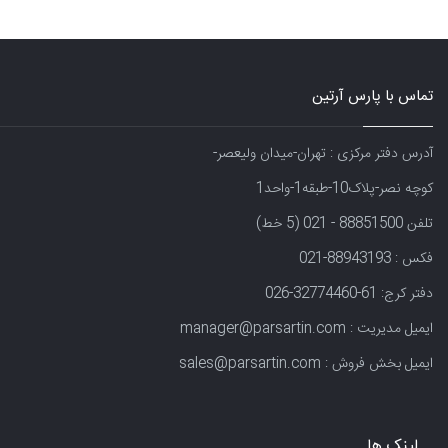
تماس با پارس آرتین
آدرس دفتر مرکزی : تهران-میدان ولیعصر-
کوچه نصر-پلاک10-طبقه1-واحد1
تلفن 88851500 - 021 (5 خط)
فکس : 88943193-021
دفتر کرج: 61-32774460-026
ایمیل مدیریت : manager@parsartin.com
ایمیل بخش فروش : sales@parsartin.com
لینک ها