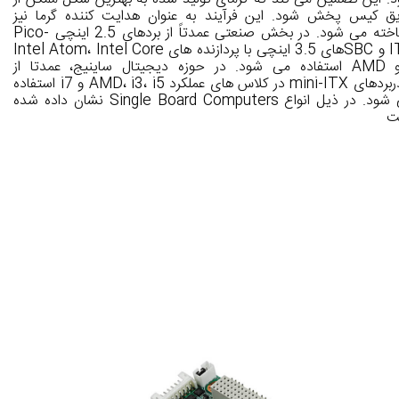
ق کیس پخش شود. این فرآیند به عنوان هدایت کننده گرما نیز
شناخته می شود. در بخش صنعتی عمدتاً از بردهای 2.5 اینچی Pico-
ITX و SBCهای 3.5 اینچی با پردازنده های Intel Atom، Intel Core
i و AMD استفاده می شود. در حوزه دیجیتال ساینیج، عمدتا از
مادربردهای mini-ITX در کلاس های عملکرد AMD، i3، i5 و i7 استفاده
می شود. در ذیل انواع Single Board Computers نشان داده شده
ت