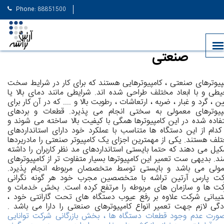
Phone:
88851500
تصری درباره کامپیوترهای
info@parsartin.com
صنعتی
پیوترهای صنعتی ، کامپیوترهایی هستند که برای کار در شرایط سخت
طی و با ابعاد مختلف طراحی شده اند. شرایطی مانند دمای بالا یا
ین ،‌ گرد و غبار ، ضربه ، ارتعاشات ، رطوبت بالا و .... که در آن کار برای
پیوترهای معمولی به سختی انجام می پذیرد. قطعات و بردهای
فاده شده در این کامپیوترها همگی با کیفیت بالا ساخته می شوند و
کدام از این دستگاه ها متناسب با عملکرد خود دارای استانداردهای
لف هستند. یکی از مهمترین اجزای یک کامپیوتر صنعتی را مادریردها
یل می دهند که حتما بایستی استانداردهای مد نظر کاربران را داشته
ند. بدیهی ست تعمیر این کامپیوترها بسیار متفاوت تر از کامپیوترهای
ولی می باشد و بایستی توسط متخصصان مربوطه انجام پذیرد.
ت پارس آرتین تراشه با متخصصین مجرب خود هر گونه نگرانی
ت ها و سازمان های مربوطه را مرتفع کرده است. بخش خدمات و
یبانی شرکت علاوه بر رفع عیوب دستگاه های تحت گارانتی خود ،
دگی لازم جهت تعمیر انواع کامپیوترهای صنعتی را دارا می باشد .
ورت عدم وجود قطعات دستگاه ها ، بخش بازرگانی شرکت توانایی